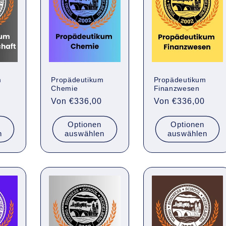
m
Propädeutikum
Propädeutikum
Chemie
Finanzwesen
Normaler
Von €336,00
Normaler
Von €336,00
Preis
Preis
Optionen
Optionen
n
auswählen
auswählen