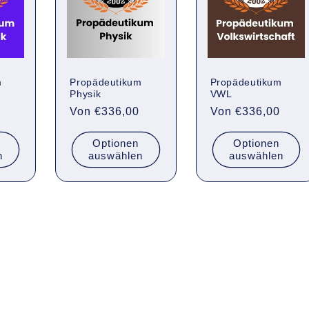
m
Propädeutikum
Propädeutikum
Physik
VWL
Normaler
Von €336,00
Normaler
Von €336,00
Preis
Preis
Optionen
Optionen
n
auswählen
auswählen