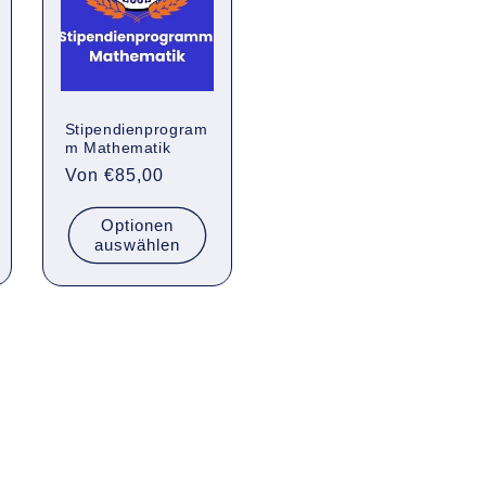
Stipendienprogram
m Mathematik
Normaler
Von €85,00
Preis
Optionen
auswählen