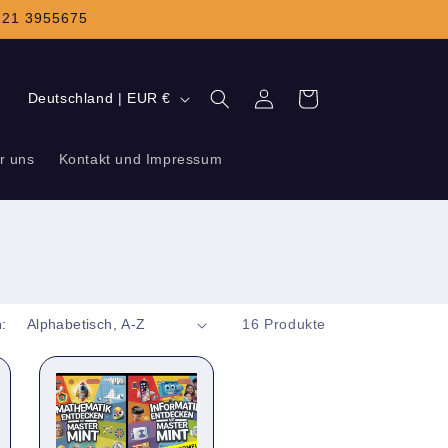
6221 3955675
L
Einloggen
Warenkorb
Deutschland | EUR €
a
n
r uns
Kontakt und Impressum
d
/
R
e
g
h:
16 Produkte
i
o
n