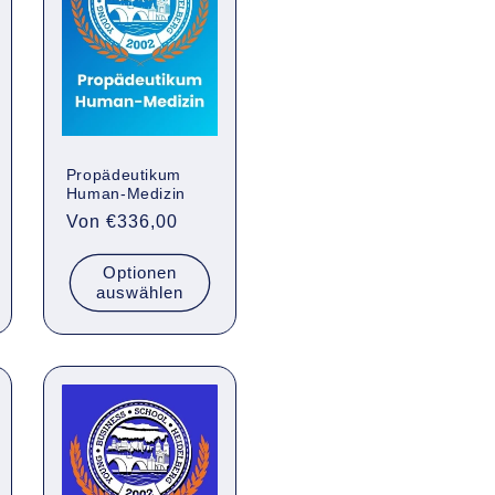
Propädeutikum
Human-Medizin
Normaler
Von €336,00
Preis
Optionen
auswählen