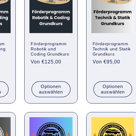
mm
Förderprogramm
Förderprogramm
ing
Robotik und
Technik und Statik
Coding Grundkurs
Grundkurs
Normaler
Von €125,00
Normaler
Von €95,00
Preis
Preis
Optionen
Optionen
n
auswählen
auswählen