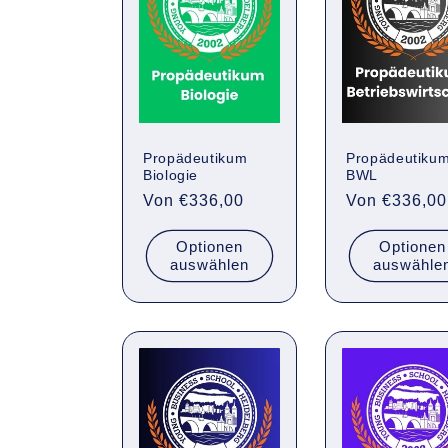
Propädeutikum
Propädeutiku
Biologie
BWL
Normaler
Von €336,00
Normaler
Von €336,00
Preis
Preis
Optionen
Optionen
auswählen
auswähle