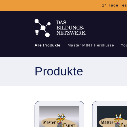
Direkt
14 Tage Tes
zum
Inhalt
Alle Produkte
Master MINT Fernkurse
Yo
K
Produkte
a
t
e