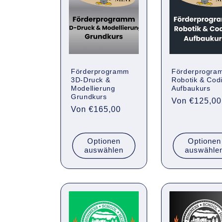
g
o
r
Förderprogramm
Förderprogra
3D-Druck &
Robotik & Cod
i
Modellierung
Aufbaukurs
Grundkurs
Normaler
Von €125,00
e
Normaler
Von €165,00
Preis
Preis
:
Optionen
Optionen
auswählen
auswähle