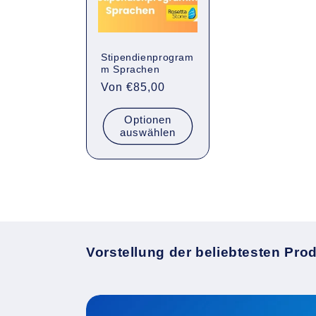
Stipendienprogram
m Sprachen
Normaler
Von €85,00
Preis
Optionen
auswählen
Vorstellung der beliebtesten Pro