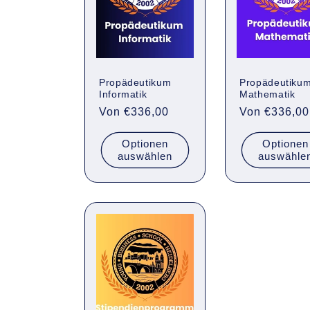
Propädeutikum
Propädeutiku
Informatik
Mathematik
Normaler
Von €336,00
Normaler
Von €336,00
Preis
Preis
Optionen
Optionen
auswählen
auswähle