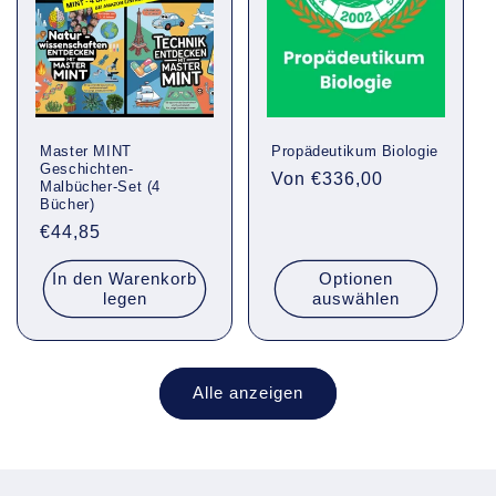
Master MINT
Propädeutikum Biologie
Geschichten-
Normaler
Von €336,00
Malbücher-Set (4
Preis
Bücher)
Normaler
€44,85
Preis
In den Warenkorb
Optionen
legen
auswählen
Alle anzeigen